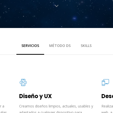
SERVICIOS
MÉTODO DS
SKILLS
Diseño y UX
Des
r a
Creamos diseños limpios, actuales, usables y
Realiz
ogías
adaptados a cualquier dispositivo para
web, a