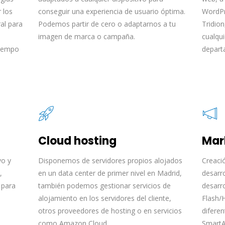
 los
conseguir una experiencia de usuario óptima.
WordPr
ral para
Podemos partir de cero o adaptarnos a tu
Tridio
imagen de marca o campaña.
cualqu
tiempo
depart
Cloud hosting
Mar
vo y
Disponemos de servidores propios alojados
Creaci
,
en un data center de primer nivel en Madrid,
desarro
 para
también podemos gestionar servicios de
desarr
alojamiento en los servidores del cliente,
Flash/
otros proveedores de hosting o en servicios
difere
como Amazon Cloud.
SmartA