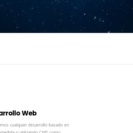
arrollo Web
amos cualquier desarrollo basado en
 medida o utilizando CMS como