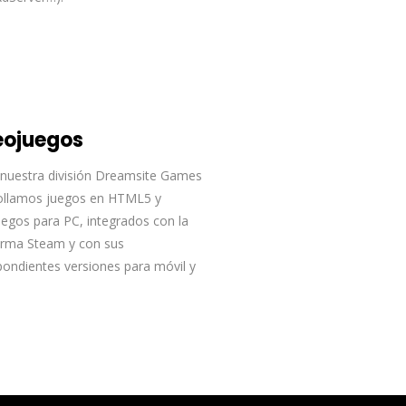
eojuegos
nuestra división Dreamsite Games
ollamos juegos en HTML5 y
uegos para PC, integrados con la
orma Steam y con sus
pondientes versiones para móvil y