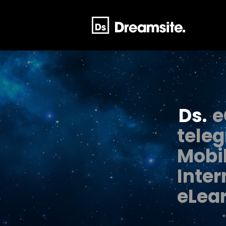
Ds.
e
teleg
Mobi
Inter
eLear