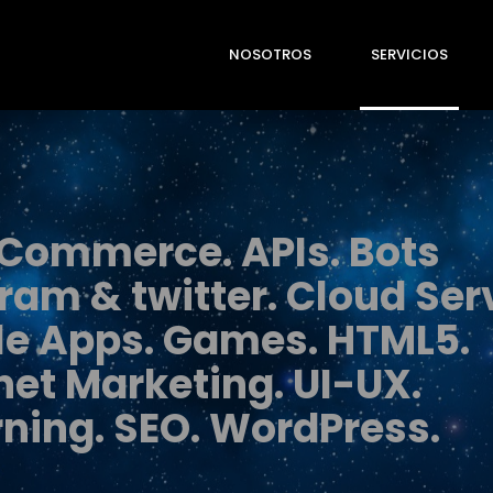
NOSOTROS
SERVICIOS
Commerce. APIs. Bots
ram & twitter. Cloud Ser
le Apps. Games. HTML5.
net Marketing. UI-UX.
ning. SEO. WordPress.