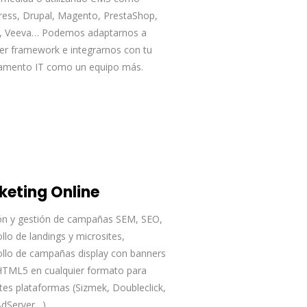
ess, Drupal, Magento, PrestaShop,
n, Veeva… Podemos adaptarnos a
ier framework e integrarnos con tu
amento IT como un equipo más.
keting Online
ón y gestión de campañas SEM, SEO,
llo de landings y microsites,
ollo de campañas display con banners
HTML5 en cualquier formato para
ntes plataformas (Sizmek, Doubleclick,
dServer…).