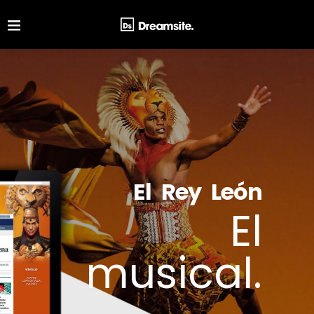
El Rey León
El
musical.