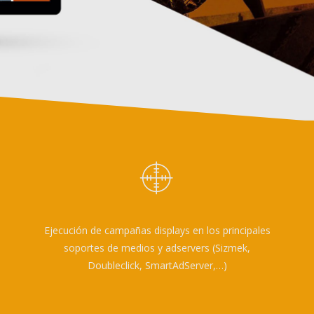
Ejecución de campañas displays en los principales
soportes de medios y adservers (Sizmek,
Doubleclick, SmartAdServer,…)