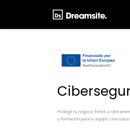
Cibersegu
Protege tu negocio frente a ciberamen
y formación para tu equipo. Una soluci