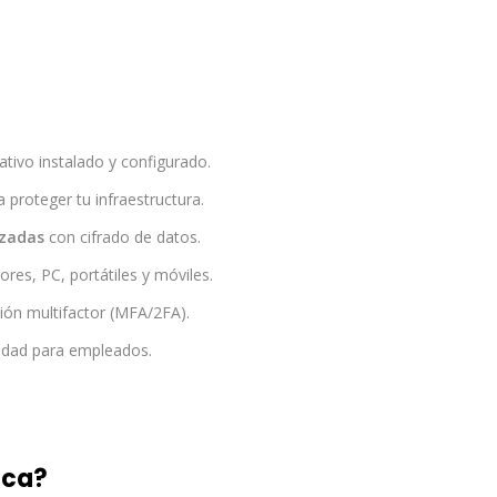
tivo instalado y configurado.
 proteger tu infraestructura.
izadas
con cifrado de datos.
ores, PC, portátiles y móviles.
ión multifactor (MFA/2FA).
idad para empleados.
ica?