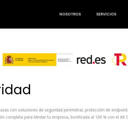
NOSOTROS
SERVICIOS
ridad
azas con soluciones de seguridad perimetral, protección de endpoin
ón completa para blindar tu empresa, bonificada al 100 % con el Kit Di